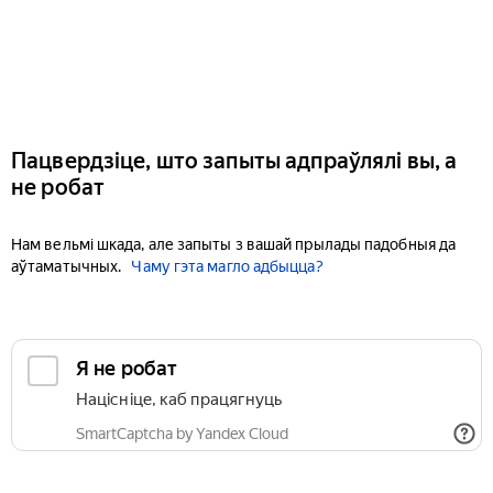
Пацвердзіце, што запыты адпраўлялі вы, а
не робат
Нам вельмі шкада, але запыты з вашай прылады падобныя да
аўтаматычных.
Чаму гэта магло адбыцца?
Я не робат
Націсніце, каб працягнуць
SmartCaptcha by Yandex Cloud