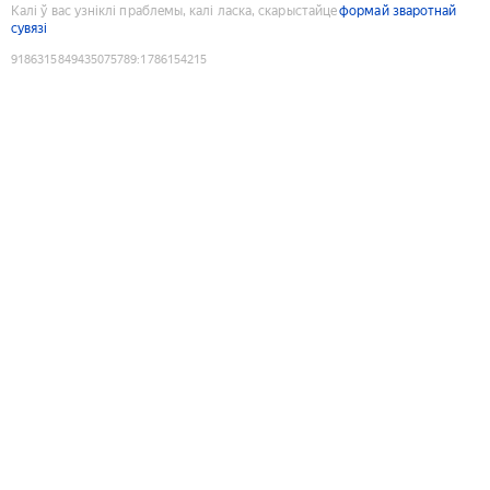
Калі ў вас узніклі праблемы, калі ласка, скарыстайце
формай зваротнай
сувязі
9186315849435075789
:
1786154215