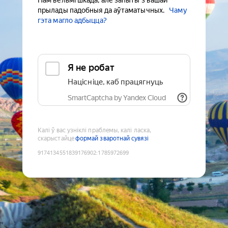
Нам вельмі шкада, але запыты з вашай
прылады падобныя да аўтаматычных.
Чаму
гэта магло адбыцца?
Я не робат
Націсніце, каб працягнуць
SmartCaptcha by Yandex Cloud
Калі ў вас узніклі праблемы, калі ласка,
скарыстайце
формай зваротнай сувязі
9174134551839176902
:
1785972699