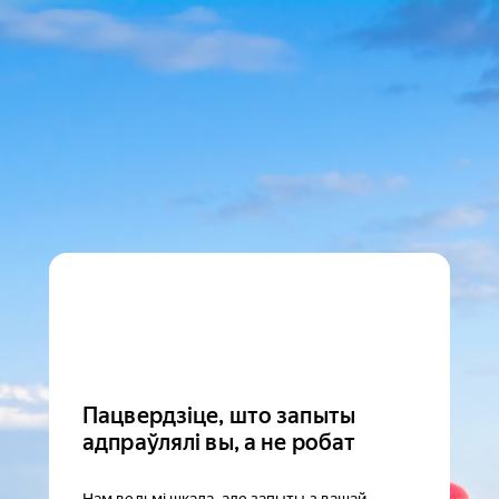
Пацвердзіце, што запыты
адпраўлялі вы, а не робат