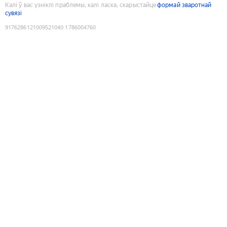
Калі ў вас узніклі праблемы, калі ласка, скарыстайце
формай зваротнай
сувязі
9176286121009521040
:
1786004760