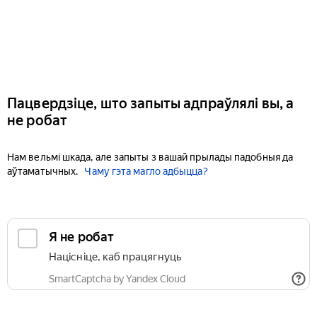
Пацвердзіце, што запыты адпраўлялі вы, а
не робат
Нам вельмі шкада, але запыты з вашай прылады падобныя да
аўтаматычных.
Чаму гэта магло адбыцца?
Я не робат
Націсніце, каб працягнуць
SmartCaptcha by Yandex Cloud