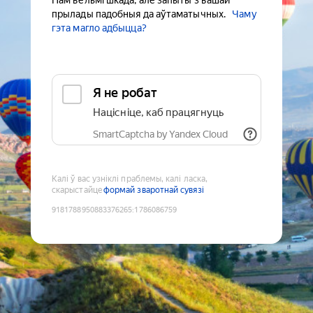
Нам вельмі шкада, але запыты з вашай
прылады падобныя да аўтаматычных.
Чаму
гэта магло адбыцца?
Я не робат
Націсніце, каб працягнуць
SmartCaptcha by Yandex Cloud
Калі ў вас узніклі праблемы, калі ласка,
скарыстайце
формай зваротнай сувязі
9181788950883376265
:
1786086759