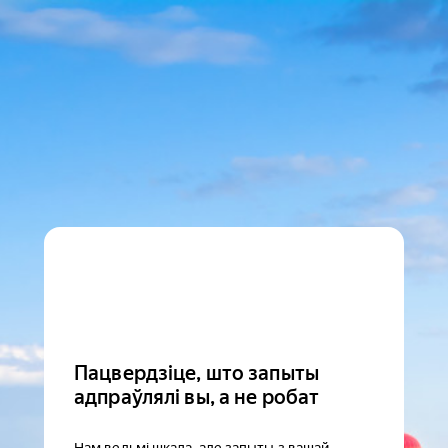
Пацвердзіце, што запыты
адпраўлялі вы, а не робат