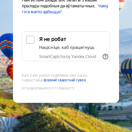
Нам вельмі шкада, але запыты з вашай
прылады падобныя да аўтаматычных.
Чаму
гэта магло адбыцца?
Я не робат
Націсніце, каб працягнуць
SmartCaptcha by Yandex Cloud
Калі ў вас узніклі праблемы, калі ласка,
скарыстайце
формай зваротнай сувязі
9176286979464913117
:
1786004773