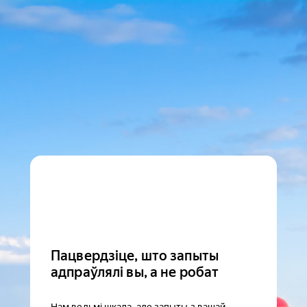
Пацвердзіце, што запыты
адпраўлялі вы, а не робат