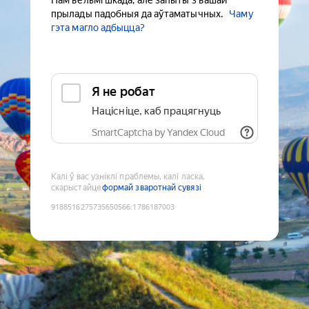
Нам вельмі шкада, але запыты з вашай
прылады падобныя да аўтаматычных.
Чаму
гэта магло адбыцца?
Я не робат
Націсніце, каб працягнуць
SmartCaptcha by Yandex Cloud
Калі ў вас узніклі праблемы, калі ласка,
скарыстайце
формай зваротнай сувязі
9188516275735650566
:
1786187003