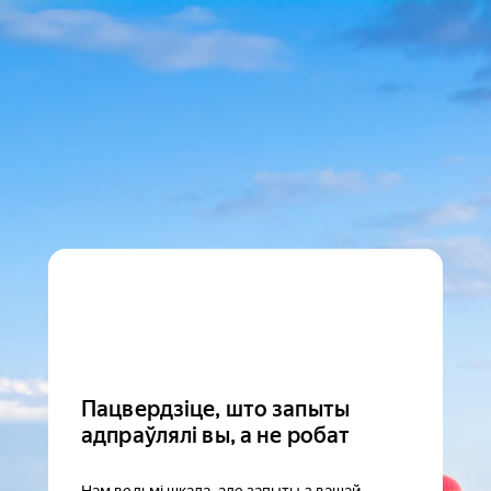
Пацвердзіце, што запыты
адпраўлялі вы, а не робат