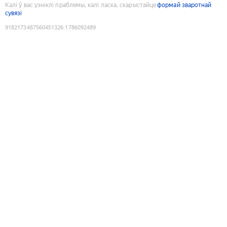
Калі ў вас узніклі праблемы, калі ласка, скарыстайце
формай зваротнай
сувязі
9182173487560451326
:
1786092489