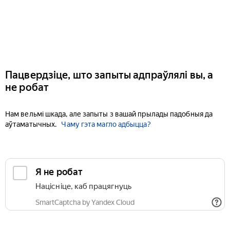
Пацвердзіце, што запыты адпраўлялі вы, а
не робат
Нам вельмі шкада, але запыты з вашай прылады падобныя да
аўтаматычных.
Чаму гэта магло адбыцца?
Я не робат
Націсніце, каб працягнуць
SmartCaptcha by Yandex Cloud