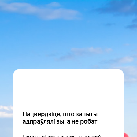
Пацвердзіце, што запыты
адпраўлялі вы, а не робат