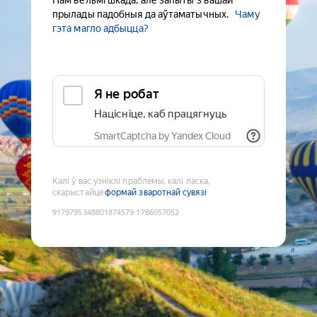
Нам вельмі шкада, але запыты з вашай
прылады падобныя да аўтаматычных.
Чаму
гэта магло адбыцца?
Я не робат
Націсніце, каб працягнуць
SmartCaptcha by Yandex Cloud
Калі ў вас узніклі праблемы, калі ласка,
скарыстайце
формай зваротнай сувязі
9179795348801874579
:
1786057052