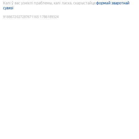
Калі ў вас узніклі праблемы, калі ласка, скарыстайце
формай зваротнай
сувязі
9188672027287671165
:
1786189324