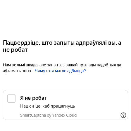
Пацвердзіце, што запыты адпраўлялі вы, а
не робат
Нам вельмі шкада, але запыты з вашай прылады падобныя да
аўтаматычных.
Чаму гэта магло адбыцца?
Я не робат
Націсніце, каб працягнуць
SmartCaptcha by Yandex Cloud