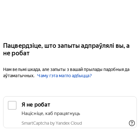
Пацвердзіце, што запыты адпраўлялі вы, а
не робат
Нам вельмі шкада, але запыты з вашай прылады падобныя да
аўтаматычных.
Чаму гэта магло адбыцца?
Я не робат
Націсніце, каб працягнуць
SmartCaptcha by Yandex Cloud