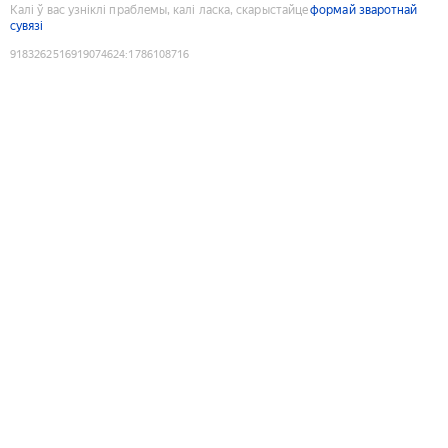
Калі ў вас узніклі праблемы, калі ласка, скарыстайце
формай зваротнай
сувязі
9183262516919074624
:
1786108716