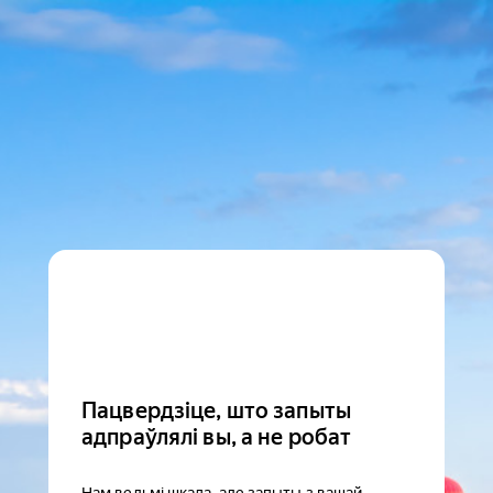
Пацвердзіце, што запыты
адпраўлялі вы, а не робат