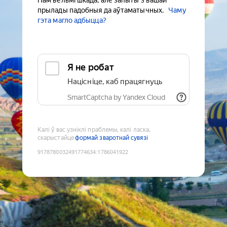
Нам вельмі шкада, але запыты з вашай
прылады падобныя да аўтаматычных.
Чаму
гэта магло адбыцца?
Я не робат
Націсніце, каб працягнуць
SmartCaptcha by Yandex Cloud
Калі ў вас узніклі праблемы, калі ласка,
скарыстайце
формай зваротнай сувязі
9178780032491774634
:
1786041922