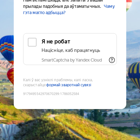
Нам вельмі шкада, але запыты з вашай
прылады падобныя да аўтаматычных.
Чаму
гэта магло адбыцца?
Я не робат
Націсніце, каб працягнуць
SmartCaptcha by Yandex Cloud
Калі ў вас узніклі праблемы, калі ласка,
скарыстайце
формай зваротнай сувязі
9179495542970670299
:
1786052584