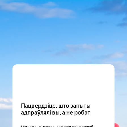
Пацвердзіце, што запыты
адпраўлялі вы, а не робат