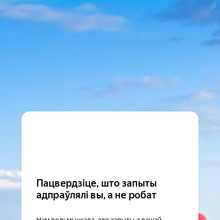
Пацвердзіце, што запыты
адпраўлялі вы, а не робат