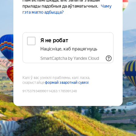
Нам вельмі шкада, але запыты з вашай
прылады падобныя да аўтаматычных.
Чаму
гэта магло адбыцца?
Я не робат
Націсніце, каб працягнуць
SmartCaptcha by Yandex Cloud
Калі ў вас узніклі праблемы, калі ласка,
скарыстайце
формай зваротнай сувязі
9175379348990114263
:
1785991248