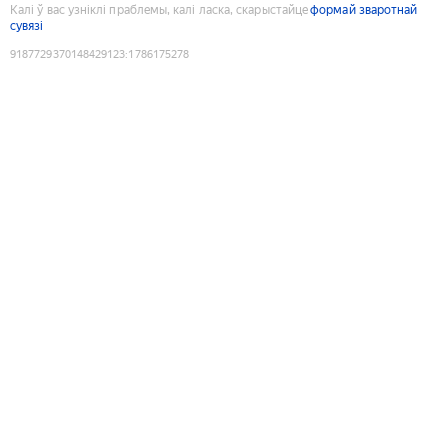
Калі ў вас узніклі праблемы, калі ласка, скарыстайце
формай зваротнай
сувязі
9187729370148429123
:
1786175278