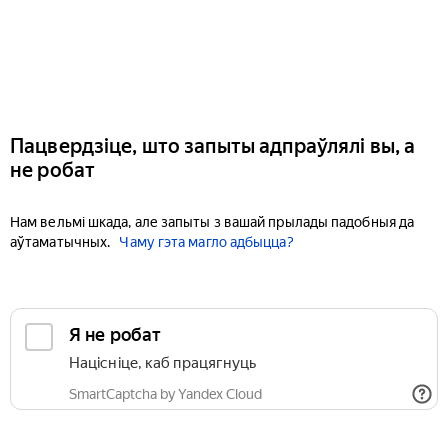
Пацвердзіце, што запыты адпраўлялі вы, а
не робат
Нам вельмі шкада, але запыты з вашай прылады падобныя да
аўтаматычных.
Чаму гэта магло адбыцца?
Я не робат
Націсніце, каб працягнуць
SmartCaptcha by Yandex Cloud