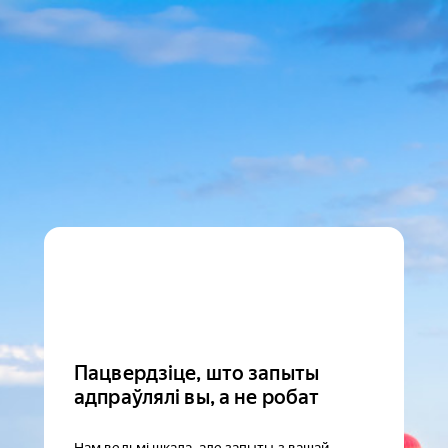
Пацвердзіце, што запыты
адпраўлялі вы, а не робат