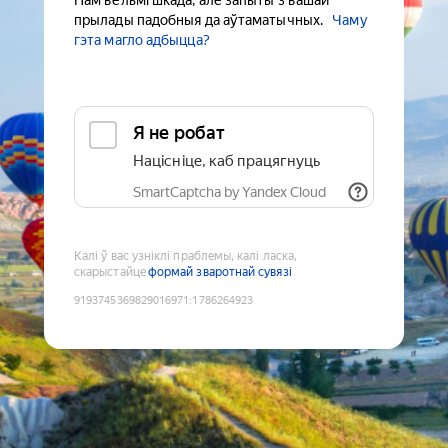
Нам вельмі шкада, але запыты з вашай
прылады падобныя да аўтаматычных.
Чаму
гэта магло адбыцца?
Я не робат
Націсніце, каб працягнуць
SmartCaptcha by Yandex Cloud
Калі ў вас узніклі праблемы, калі ласка,
скарыстайце
формай зваротнай сувязі
9193745369829016971
:
1786264923