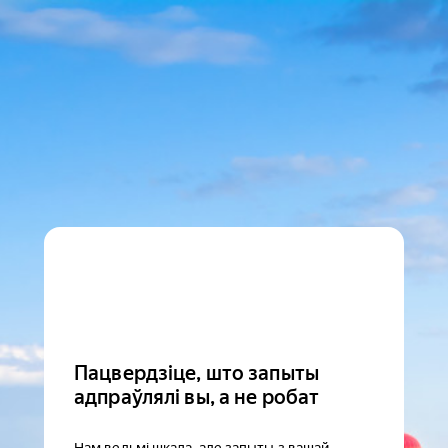
Пацвердзіце, што запыты
адпраўлялі вы, а не робат