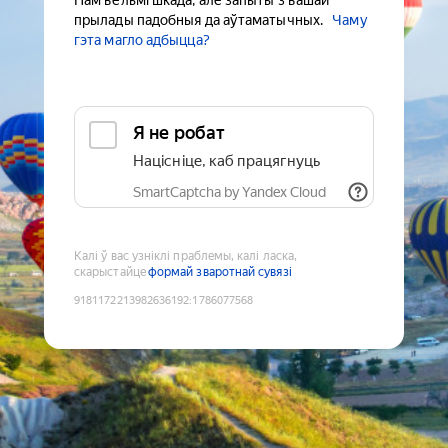
Нам вельмі шкада, але запыты з вашай
прылады падобныя да аўтаматычных.
Чаму
гэта магло адбыцца?
Я не робат
Націсніце, каб працягнуць
SmartCaptcha by Yandex Cloud
Калі ў вас узніклі праблемы, калі ласка,
скарыстайце
формай зваротнай сувязі
9181172213982636192
:
1786077568