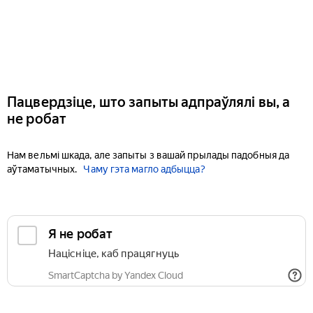
Пацвердзіце, што запыты адпраўлялі вы, а
не робат
Нам вельмі шкада, але запыты з вашай прылады падобныя да
аўтаматычных.
Чаму гэта магло адбыцца?
Я не робат
Націсніце, каб працягнуць
SmartCaptcha by Yandex Cloud