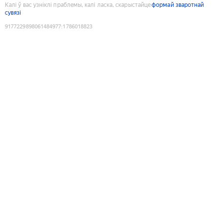
Калі ў вас узніклі праблемы, калі ласка, скарыстайце
формай зваротнай
сувязі
9177229898061484977
:
1786018823