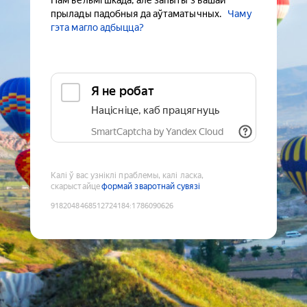
Нам вельмі шкада, але запыты з вашай
прылады падобныя да аўтаматычных.
Чаму
гэта магло адбыцца?
Я не робат
Націсніце, каб працягнуць
SmartCaptcha by Yandex Cloud
Калі ў вас узніклі праблемы, калі ласка,
скарыстайце
формай зваротнай сувязі
9182048468512724184
:
1786090626