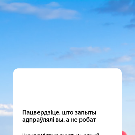
Пацвердзіце, што запыты
адпраўлялі вы, а не робат