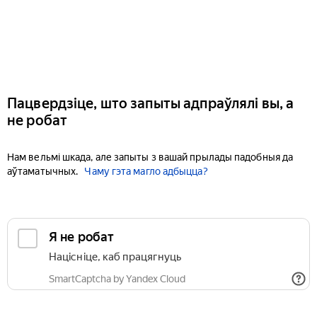
Пацвердзіце, што запыты адпраўлялі вы, а
не робат
Нам вельмі шкада, але запыты з вашай прылады падобныя да
аўтаматычных.
Чаму гэта магло адбыцца?
Я не робат
Націсніце, каб працягнуць
SmartCaptcha by Yandex Cloud