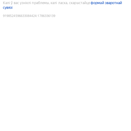
Калі ў вас узніклі праблемы, калі ласка, скарыстайце
формай зваротнай
сувязі
9198524596633084424
:
1786336139