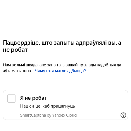
Пацвердзіце, што запыты адпраўлялі вы, а
не робат
Нам вельмі шкада, але запыты з вашай прылады падобныя да
аўтаматычных.
Чаму гэта магло адбыцца?
Я не робат
Націсніце, каб працягнуць
SmartCaptcha by Yandex Cloud