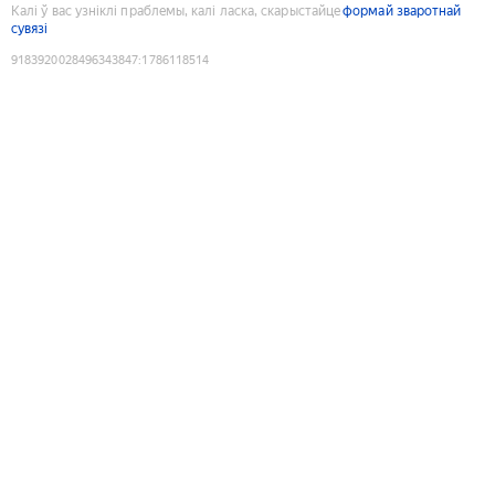
Калі ў вас узніклі праблемы, калі ласка, скарыстайце
формай зваротнай
сувязі
9183920028496343847
:
1786118514