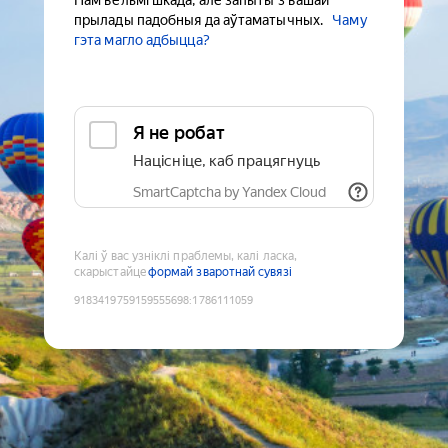
Нам вельмі шкада, але запыты з вашай
прылады падобныя да аўтаматычных.
Чаму
гэта магло адбыцца?
Я не робат
Націсніце, каб працягнуць
SmartCaptcha by Yandex Cloud
Калі ў вас узніклі праблемы, калі ласка,
скарыстайце
формай зваротнай сувязі
9183419759159555698
:
1786111059