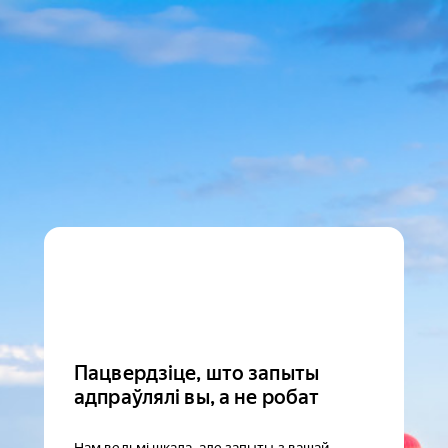
Пацвердзіце, што запыты
адпраўлялі вы, а не робат