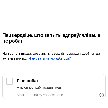
Пацвердзіце, што запыты адпраўлялі вы, а
не робат
Нам вельмі шкада, але запыты з вашай прылады падобныя да
аўтаматычных.
Чаму гэта магло адбыцца?
Я не робат
Націсніце, каб працягнуць
SmartCaptcha by Yandex Cloud