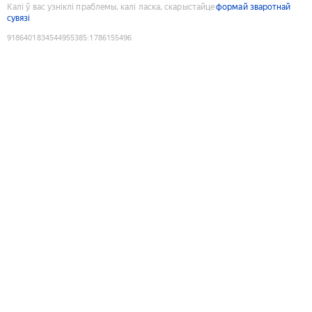
Калі ў вас узніклі праблемы, калі ласка, скарыстайце
формай зваротнай
сувязі
9186401834544955385
:
1786155496