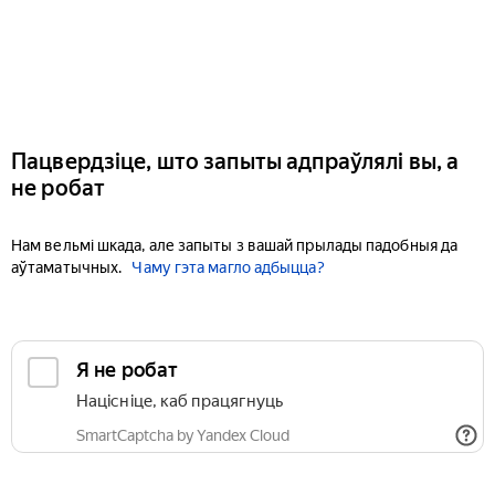
Пацвердзіце, што запыты адпраўлялі вы, а
не робат
Нам вельмі шкада, але запыты з вашай прылады падобныя да
аўтаматычных.
Чаму гэта магло адбыцца?
Я не робат
Націсніце, каб працягнуць
SmartCaptcha by Yandex Cloud