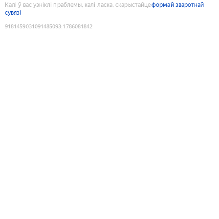
Калі ў вас узніклі праблемы, калі ласка, скарыстайце
формай зваротнай
сувязі
9181459031091485093
:
1786081842