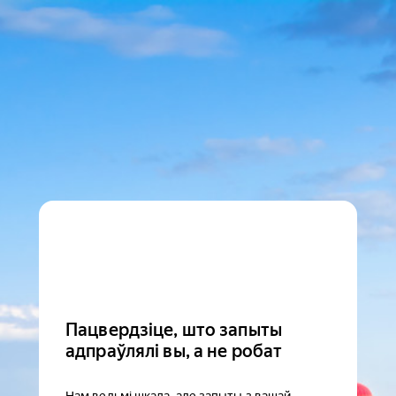
Пацвердзіце, што запыты
адпраўлялі вы, а не робат