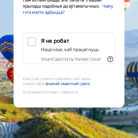
Нам вельмі шкада, але запыты з вашай
прылады падобныя да аўтаматычных.
Чаму
гэта магло адбыцца?
Я не робат
Націсніце, каб працягнуць
SmartCaptcha by Yandex Cloud
Калі ў вас узніклі праблемы, калі ласка,
скарыстайце
формай зваротнай сувязі
9176168661170179067
:
1786003010