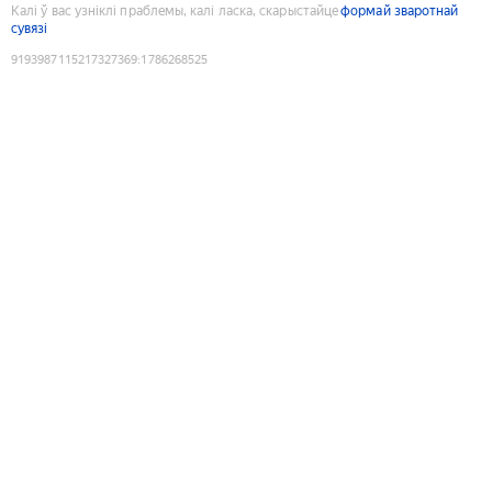
Калі ў вас узніклі праблемы, калі ласка, скарыстайце
формай зваротнай
сувязі
9193987115217327369
:
1786268525