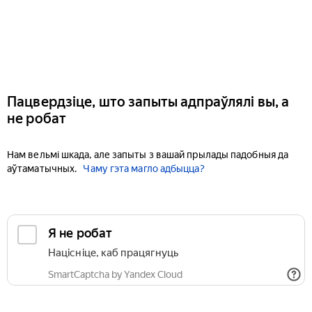
Пацвердзіце, што запыты адпраўлялі вы, а
не робат
Нам вельмі шкада, але запыты з вашай прылады падобныя да
аўтаматычных.
Чаму гэта магло адбыцца?
Я не робат
Націсніце, каб працягнуць
SmartCaptcha by Yandex Cloud