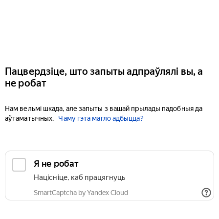
Пацвердзіце, што запыты адпраўлялі вы, а
не робат
Нам вельмі шкада, але запыты з вашай прылады падобныя да
аўтаматычных.
Чаму гэта магло адбыцца?
Я не робат
Націсніце, каб працягнуць
SmartCaptcha by Yandex Cloud