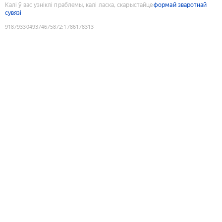
Калі ў вас узніклі праблемы, калі ласка, скарыстайце
формай зваротнай
сувязі
9187933049374675872
:
1786178313