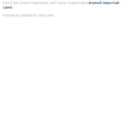
Калі ў вас узніклі праблемы, калі ласка, скарыстайце
формай зваротнай
сувязі
9183546181186363430
:
1786112943