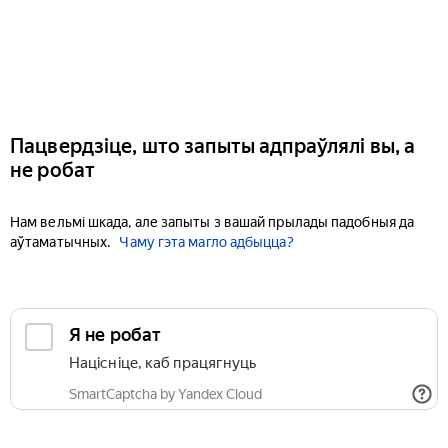
Пацвердзіце, што запыты адпраўлялі вы, а
не робат
Нам вельмі шкада, але запыты з вашай прылады падобныя да
аўтаматычных.
Чаму гэта магло адбыцца?
Я не робат
Націсніце, каб працягнуць
SmartCaptcha by Yandex Cloud