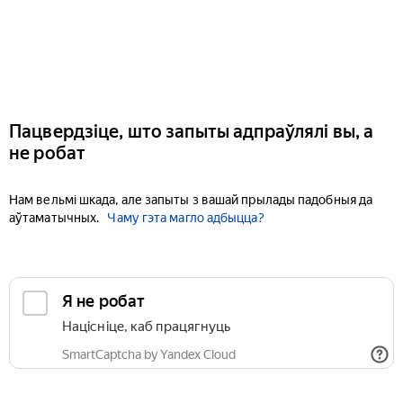
Пацвердзіце, што запыты адпраўлялі вы, а
не робат
Нам вельмі шкада, але запыты з вашай прылады падобныя да
аўтаматычных.
Чаму гэта магло адбыцца?
Я не робат
Націсніце, каб працягнуць
SmartCaptcha by Yandex Cloud