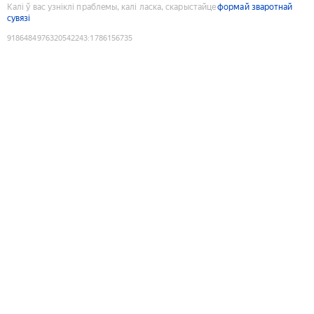
Калі ў вас узніклі праблемы, калі ласка, скарыстайце
формай зваротнай
сувязі
9186484976320542243
:
1786156735