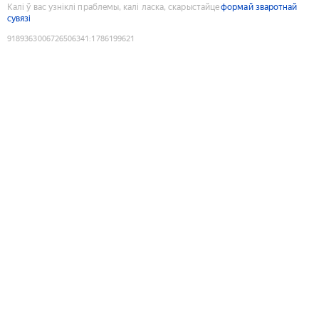
Калі ў вас узніклі праблемы, калі ласка, скарыстайце
формай зваротнай
сувязі
9189363006726506341
:
1786199621