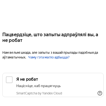
Пацвердзіце, што запыты адпраўлялі вы, а
не робат
Нам вельмі шкада, але запыты з вашай прылады падобныя да
аўтаматычных.
Чаму гэта магло адбыцца?
Я не робат
Націсніце, каб працягнуць
SmartCaptcha by Yandex Cloud