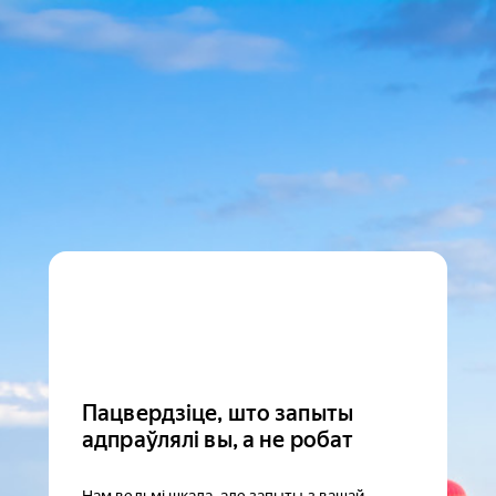
Пацвердзіце, што запыты
адпраўлялі вы, а не робат