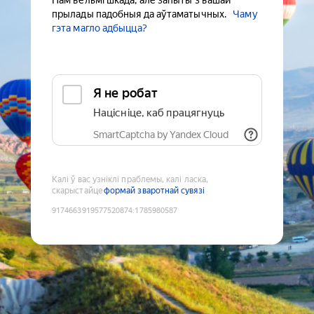
Нам вельмі шкада, але запыты з вашай
прылады падобныя да аўтаматычных.
Чаму
гэта магло адбыцца?
Я не робат
Націсніце, каб працягнуць
SmartCaptcha by Yandex Cloud
Калі ў вас узніклі праблемы, калі ласка,
скарыстайце
формай зваротнай сувязі
9174663919577520874
:
1785980587