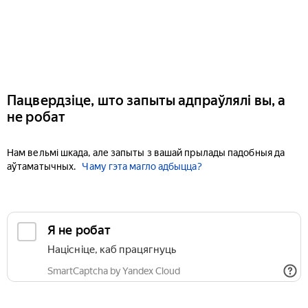
Пацвердзіце, што запыты адпраўлялі вы, а
не робат
Нам вельмі шкада, але запыты з вашай прылады падобныя да
аўтаматычных.
Чаму гэта магло адбыцца?
Я не робат
Націсніце, каб працягнуць
SmartCaptcha by Yandex Cloud