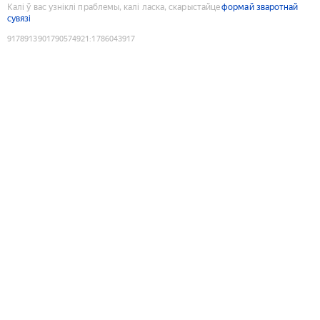
Калі ў вас узніклі праблемы, калі ласка, скарыстайце
формай зваротнай
сувязі
9178913901790574921
:
1786043917