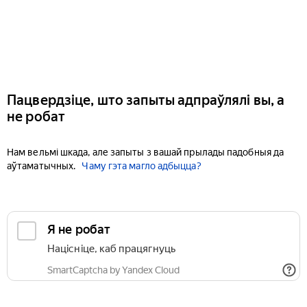
Пацвердзіце, што запыты адпраўлялі вы, а
не робат
Нам вельмі шкада, але запыты з вашай прылады падобныя да
аўтаматычных.
Чаму гэта магло адбыцца?
Я не робат
Націсніце, каб працягнуць
SmartCaptcha by Yandex Cloud