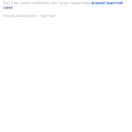
Калі ў вас узніклі праблемы, калі ласка, скарыстайце
формай зваротнай
сувязі
9190265366537620872
:
1786213067