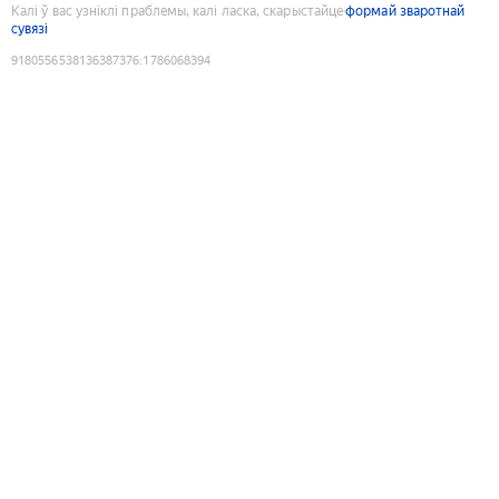
Калі ў вас узніклі праблемы, калі ласка, скарыстайце
формай зваротнай
сувязі
9180556538136387376
:
1786068394