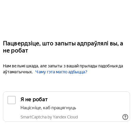
Пацвердзіце, што запыты адпраўлялі вы, а
не робат
Нам вельмі шкада, але запыты з вашай прылады падобныя да
аўтаматычных.
Чаму гэта магло адбыцца?
Я не робат
Націсніце, каб працягнуць
SmartCaptcha by Yandex Cloud