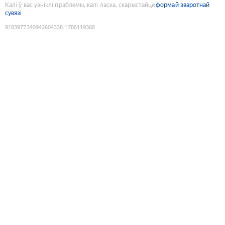
Калі ў вас узніклі праблемы, калі ласка, скарыстайце
формай зваротнай
сувязі
9183977340942604338
:
1786119368