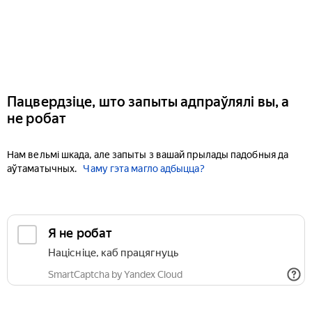
Пацвердзіце, што запыты адпраўлялі вы, а
не робат
Нам вельмі шкада, але запыты з вашай прылады падобныя да
аўтаматычных.
Чаму гэта магло адбыцца?
Я не робат
Націсніце, каб працягнуць
SmartCaptcha by Yandex Cloud