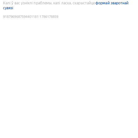
Калі ў вас узніклі праблемы, калі ласка, скарыстайце
формай зваротнай
сувязі
9187969687594401181
:
1786178859