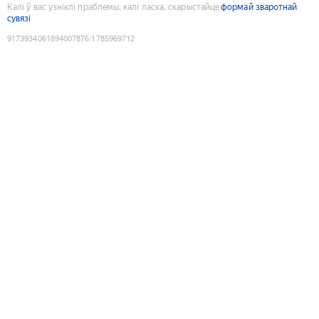
Калі ў вас узніклі праблемы, калі ласка, скарыстайце
формай зваротнай
сувязі
9173934061894007876
:
1785969712