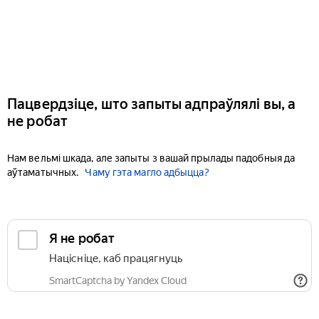
Пацвердзіце, што запыты адпраўлялі вы, а
не робат
Нам вельмі шкада, але запыты з вашай прылады падобныя да
аўтаматычных.
Чаму гэта магло адбыцца?
Я не робат
Націсніце, каб працягнуць
SmartCaptcha by Yandex Cloud