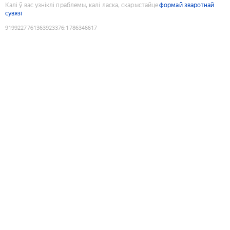
Калі ў вас узніклі праблемы, калі ласка, скарыстайце
формай зваротнай
сувязі
9199227761363923376
:
1786346617