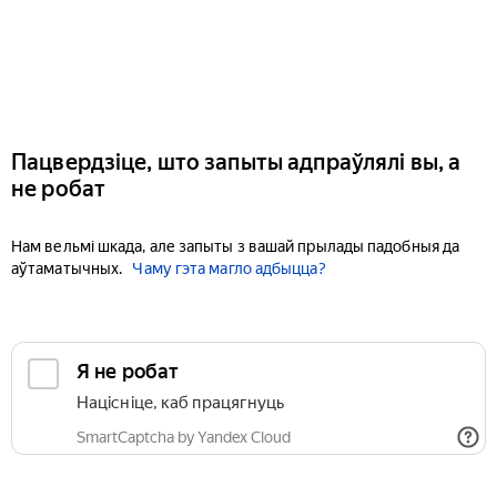
Пацвердзіце, што запыты адпраўлялі вы, а
не робат
Нам вельмі шкада, але запыты з вашай прылады падобныя да
аўтаматычных.
Чаму гэта магло адбыцца?
Я не робат
Націсніце, каб працягнуць
SmartCaptcha by Yandex Cloud