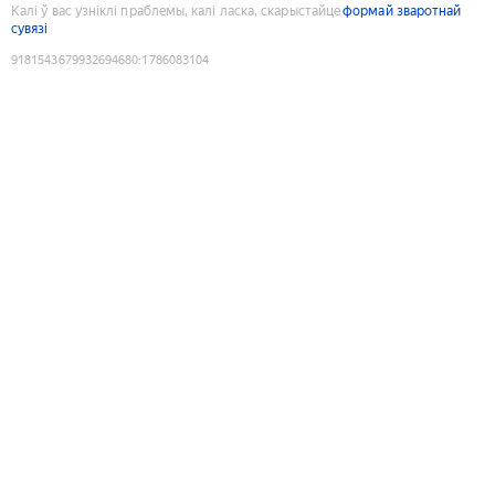
Калі ў вас узніклі праблемы, калі ласка, скарыстайце
формай зваротнай
сувязі
9181543679932694680
:
1786083104