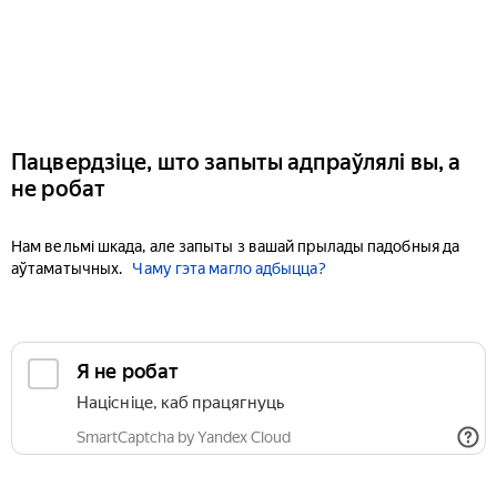
Пацвердзіце, што запыты адпраўлялі вы, а
не робат
Нам вельмі шкада, але запыты з вашай прылады падобныя да
аўтаматычных.
Чаму гэта магло адбыцца?
Я не робат
Націсніце, каб працягнуць
SmartCaptcha by Yandex Cloud