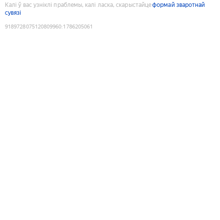
Калі ў вас узніклі праблемы, калі ласка, скарыстайце
формай зваротнай
сувязі
9189728075120809960
:
1786205061