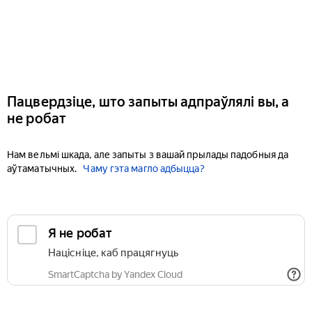
Пацвердзіце, што запыты адпраўлялі вы, а
не робат
Нам вельмі шкада, але запыты з вашай прылады падобныя да
аўтаматычных.
Чаму гэта магло адбыцца?
Я не робат
Націсніце, каб працягнуць
SmartCaptcha by Yandex Cloud