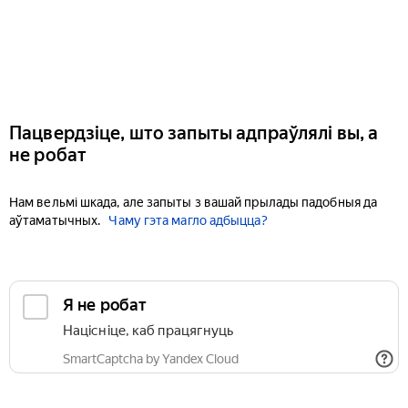
Пацвердзіце, што запыты адпраўлялі вы, а
не робат
Нам вельмі шкада, але запыты з вашай прылады падобныя да
аўтаматычных.
Чаму гэта магло адбыцца?
Я не робат
Націсніце, каб працягнуць
SmartCaptcha by Yandex Cloud