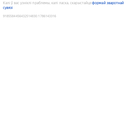
Калі ў вас узніклі праблемы, калі ласка, скарыстайце
формай зваротнай
сувязі
9185584456432514830
:
1786143316