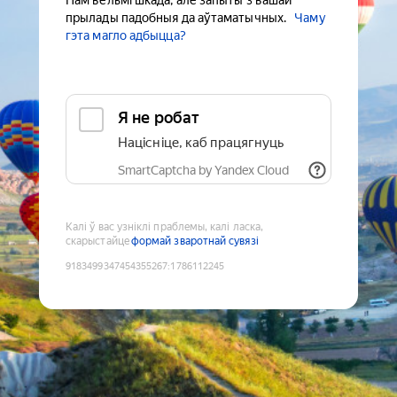
Нам вельмі шкада, але запыты з вашай
прылады падобныя да аўтаматычных.
Чаму
гэта магло адбыцца?
Я не робат
Націсніце, каб працягнуць
SmartCaptcha by Yandex Cloud
Калі ў вас узніклі праблемы, калі ласка,
скарыстайце
формай зваротнай сувязі
9183499347454355267
:
1786112245