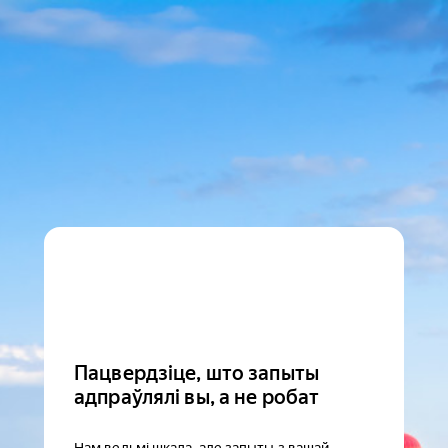
Пацвердзіце, што запыты
адпраўлялі вы, а не робат