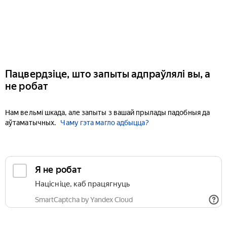
Пацвердзіце, што запыты адпраўлялі вы, а
не робат
Нам вельмі шкада, але запыты з вашай прылады падобныя да
аўтаматычных.
Чаму гэта магло адбыцца?
Я не робат
Націсніце, каб працягнуць
SmartCaptcha by Yandex Cloud