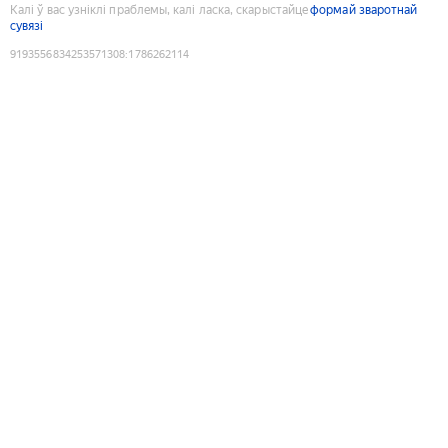
Калі ў вас узніклі праблемы, калі ласка, скарыстайце
формай зваротнай
сувязі
9193556834253571308
:
1786262114