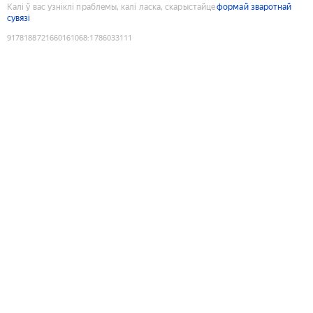
Калі ў вас узніклі праблемы, калі ласка, скарыстайце
формай зваротнай
сувязі
9178188721660161068
:
1786033111