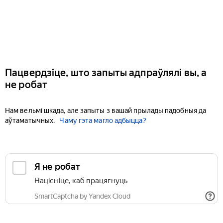
Пацвердзіце, што запыты адпраўлялі вы, а
не робат
Нам вельмі шкада, але запыты з вашай прылады падобныя да
аўтаматычных.
Чаму гэта магло адбыцца?
Я не робат
Націсніце, каб працягнуць
SmartCaptcha by Yandex Cloud