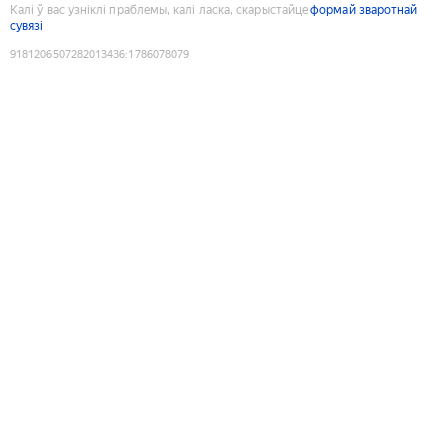
Калі ў вас узніклі праблемы, калі ласка, скарыстайце
формай зваротнай
сувязі
9181206507282013436
:
1786078079