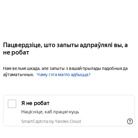
Пацвердзіце, што запыты адпраўлялі вы, а
не робат
Нам вельмі шкада, але запыты з вашай прылады падобныя да
аўтаматычных.
Чаму гэта магло адбыцца?
Я не робат
Націсніце, каб працягнуць
SmartCaptcha by Yandex Cloud