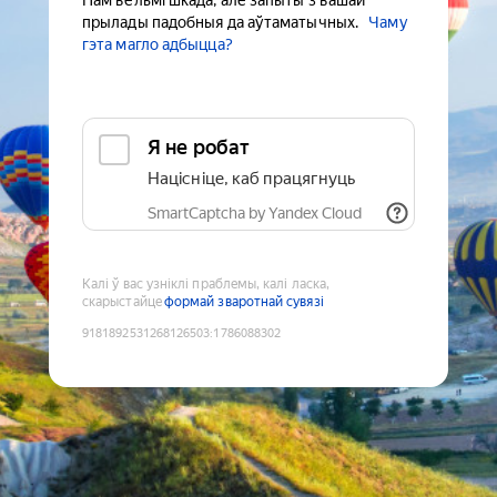
Нам вельмі шкада, але запыты з вашай
прылады падобныя да аўтаматычных.
Чаму
гэта магло адбыцца?
Я не робат
Націсніце, каб працягнуць
SmartCaptcha by Yandex Cloud
Калі ў вас узніклі праблемы, калі ласка,
скарыстайце
формай зваротнай сувязі
9181892531268126503
:
1786088302