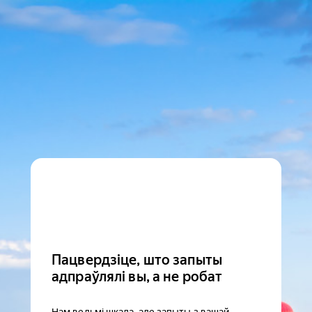
Пацвердзіце, што запыты
адпраўлялі вы, а не робат