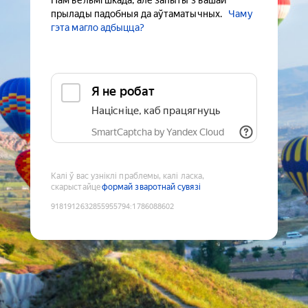
Нам вельмі шкада, але запыты з вашай
прылады падобныя да аўтаматычных.
Чаму
гэта магло адбыцца?
Я не робат
Націсніце, каб працягнуць
SmartCaptcha by Yandex Cloud
Калі ў вас узніклі праблемы, калі ласка,
скарыстайце
формай зваротнай сувязі
9181912632855955794
:
1786088602