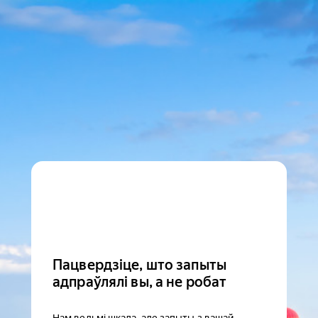
Пацвердзіце, што запыты
адпраўлялі вы, а не робат