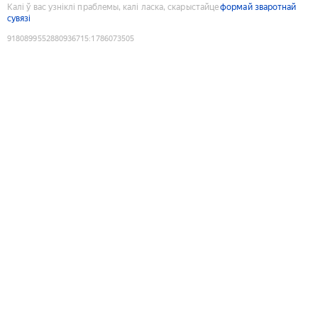
Калі ў вас узніклі праблемы, калі ласка, скарыстайце
формай зваротнай
сувязі
9180899552880936715
:
1786073505