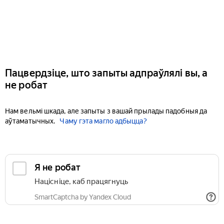
Пацвердзіце, што запыты адпраўлялі вы, а
не робат
Нам вельмі шкада, але запыты з вашай прылады падобныя да
аўтаматычных.
Чаму гэта магло адбыцца?
Я не робат
Націсніце, каб працягнуць
SmartCaptcha by Yandex Cloud