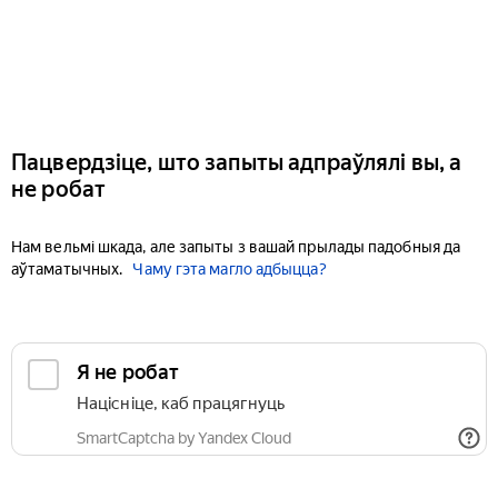
Пацвердзіце, што запыты адпраўлялі вы, а
не робат
Нам вельмі шкада, але запыты з вашай прылады падобныя да
аўтаматычных.
Чаму гэта магло адбыцца?
Я не робат
Націсніце, каб працягнуць
SmartCaptcha by Yandex Cloud