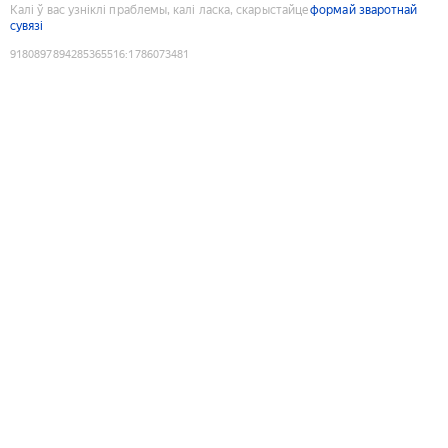
Калі ў вас узніклі праблемы, калі ласка, скарыстайце
формай зваротнай
сувязі
9180897894285365516
:
1786073481