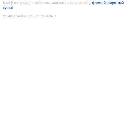
Калі ў вас узніклі праблемы, калі ласка, скарыстайце
формай зваротнай
сувязі
9194051646832572582
:
1786269487