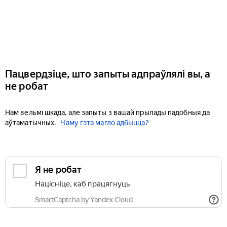
Пацвердзіце, што запыты адпраўлялі вы, а
не робат
Нам вельмі шкада, але запыты з вашай прылады падобныя да
аўтаматычных.
Чаму гэта магло адбыцца?
Я не робат
Націсніце, каб працягнуць
SmartCaptcha by Yandex Cloud