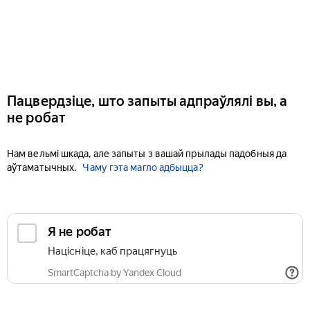
Пацвердзіце, што запыты адпраўлялі вы, а
не робат
Нам вельмі шкада, але запыты з вашай прылады падобныя да
аўтаматычных.
Чаму гэта магло адбыцца?
Я не робат
Націсніце, каб працягнуць
SmartCaptcha by Yandex Cloud