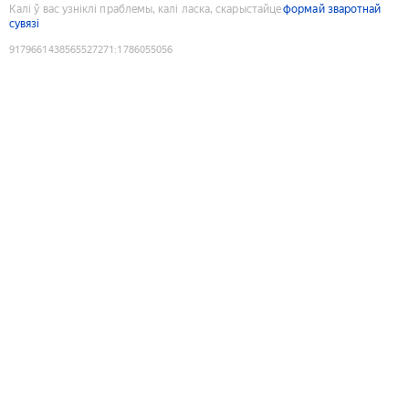
Калі ў вас узніклі праблемы, калі ласка, скарыстайце
формай зваротнай
сувязі
9179661438565527271
:
1786055056